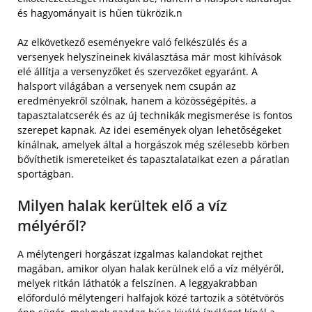
és hagyományait is hűen tükrözik.n
Az elkövetkező eseményekre való felkészülés és a
versenyek helyszíneinek kiválasztása már most kihívások
elé állítja a versenyzőket és szervezőket egyaránt. A
halsport világában a versenyek nem csupán az
eredményekről szólnak, hanem a közösségépítés, a
tapasztalatcserék és az új technikák megismerése is fontos
szerepet kapnak. Az idei események olyan lehetőségeket
kínálnak, amelyek által a horgászok még szélesebb körben
bővíthetik ismereteiket és tapasztalataikat ezen a páratlan
sportágban.
Milyen halak kerültek elő a víz
mélyéről?
A mélytengeri horgászat izgalmas kalandokat rejthet
magában, amikor olyan halak kerülnek elő a víz mélyéről,
melyek ritkán láthatók a felszínen. A leggyakrabban
előforduló mélytengeri halfajok közé tartozik a sötétvörös