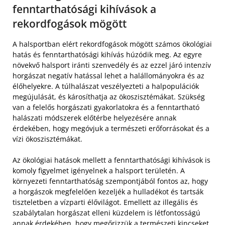
fenntarthatósági kihívások a
rekordfogások mögött
A halsportban elért rekordfogások mögött számos ökológiai
hatás és fenntarthatósági kihívás húzódik meg. Az egyre
növekvő halsport iránti szenvedély és az ezzel járó intenzív
horgászat negatív hatással lehet a halállományokra és az
élőhelyekre. A túlhalászat veszélyezteti a halpopulációk
megújulását, és károsíthatja az ökoszisztémákat. Szükség
van a felelős horgászati gyakorlatokra és a fenntartható
halászati módszerek előtérbe helyezésére annak
érdekében, hogy megóvjuk a természeti erőforrásokat és a
vízi ökoszisztémákat.
Az ökológiai hatások mellett a fenntarthatósági kihívások is
komoly figyelmet igényelnek a halsport területén. A
környezeti fenntarthatóság szempontjából fontos az, hogy
a horgászok megfelelően kezeljék a hulladékot és tartsák
tiszteletben a vízparti élővilágot. Emellett az illegális és
szabálytalan horgászat elleni küzdelem is létfontosságú
annak érdekében, hogy megőrizzük a természeti kincseket