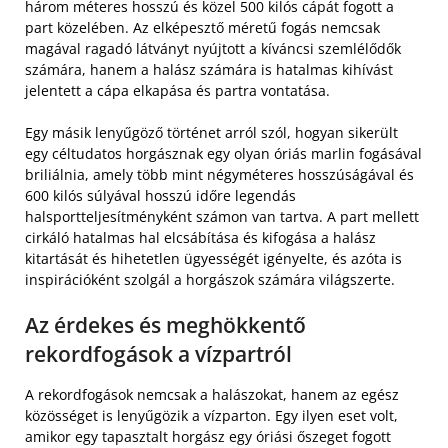
három méteres hosszú és közel 500 kilós cápát fogott a
part közelében. Az elképesztő méretű fogás nemcsak
magával ragadó látványt nyújtott a kíváncsi szemlélődők
számára, hanem a halász számára is hatalmas kihívást
jelentett a cápa elkapása és partra vontatása.
Egy másik lenyűgöző történet arról szól, hogyan sikerült
egy céltudatos horgásznak egy olyan óriás marlin fogásával
briliálnia, amely több mint négyméteres hosszúságával és
600 kilós súlyával hosszú időre legendás
halsportteljesítményként számon van tartva. A part mellett
cirkáló hatalmas hal elcsábítása és kifogása a halász
kitartását és hihetetlen ügyességét igényelte, és azóta is
inspirációként szolgál a horgászok számára világszerte.
Az érdekes és meghökkentő
rekordfogások a vízpartról
A rekordfogások nemcsak a halászokat, hanem az egész
közösséget is lenyűgözik a vízparton. Egy ilyen eset volt,
amikor egy tapasztalt horgász egy óriási őszeget fogott