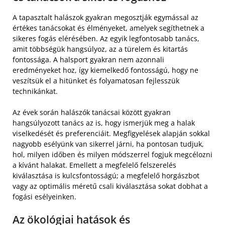
A tapasztalt halászok gyakran megosztják egymással az
értékes tanácsokat és élményeket, amelyek segíthetnek a
sikeres fogás elérésében. Az egyik legfontosabb tanács,
amit többségük hangsúlyoz, az a türelem és kitartás
fontossága. A halsport gyakran nem azonnali
eredményeket hoz, így kiemelkedő fontosságú, hogy ne
veszítsük el a hitünket és folyamatosan fejlesszük
technikánkat.
Az évek során halászók tanácsai között gyakran
hangsúlyozott tanács az is, hogy ismerjük meg a halak
viselkedését és preferenciáit. Megfigyelések alapján sokkal
nagyobb esélyünk van sikerrel járni, ha pontosan tudjuk,
hol, milyen időben és milyen módszerrel fogjuk megcélozni
a kívánt halakat. Emellett a megfelelő felszerelés
kiválasztása is kulcsfontosságú; a megfelelő horgászbot
vagy az optimális méretű csali kiválasztása sokat dobhat a
fogási esélyeinken.
Az ökológiai hatások és