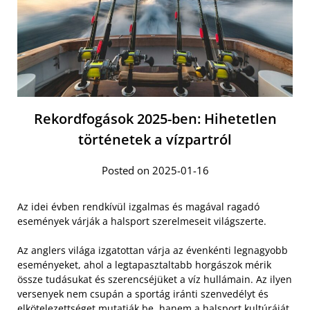
Rekordfogások 2025-ben: Hihetetlen
történetek a vízpartról
Posted on 2025-01-16
Az idei évben rendkívül izgalmas és magával ragadó
események várják a halsport szerelmeseit világszerte.
Az anglers világa izgatottan várja az évenkénti legnagyobb
eseményeket, ahol a legtapasztaltabb horgászok mérik
össze tudásukat és szerencséjüket a víz hullámain. Az ilyen
versenyek nem csupán a sportág iránti szenvedélyt és
elkötelezettséget mutatják be, hanem a halsport kultúráját