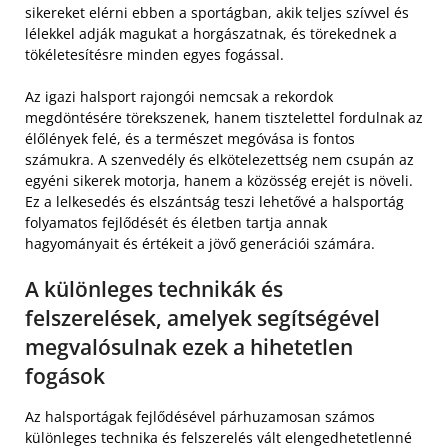
sikereket elérni ebben a sportágban, akik teljes szívvel és
lélekkel adják magukat a horgászatnak, és törekednek a
tökéletesítésre minden egyes fogással.
Az igazi halsport rajongói nemcsak a rekordok
megdöntésére törekszenek, hanem tisztelettel fordulnak az
élőlények felé, és a természet megóvása is fontos
számukra. A szenvedély és elkötelezettség nem csupán az
egyéni sikerek motorja, hanem a közösség erejét is növeli.
Ez a lelkesedés és elszántság teszi lehetővé a halsportág
folyamatos fejlődését és életben tartja annak
hagyományait és értékeit a jövő generációi számára.
A különleges technikák és
felszerelések, amelyek segítségével
megvalósulnak ezek a hihetetlen
fogások
Az halsportágak fejlődésével párhuzamosan számos
különleges technika és felszerelés vált elengedhetetlenné