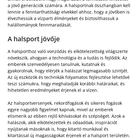
a jövő generációk számára. A halsportnak összhangban kell
lennie a fenntarthatósági elvekkel ahhoz, hogy a jövőben is
élvezhessük a vízparti élményeket és biztosíthassuk a
halállományok fennmaradását.
A halsport jövője
A halsporthoz való vonzódás és elkötelezettség világszerte
növekszik, ahogyan a technológia és a tudás is fejlődik. Az
emberek szenvedélyesen tanulnak, kutatnak és
gyakorolnak, hogy elérjék a halászat legmagasabb szintjét.
Az új eszközök és technikák folyamatos fejlesztése lehetővé
teszi számukra, hogy meghaladják korábbi határaikat, és
hihetetlen eredményeket érjenek el a vízen.
Az halsportversenyek, rekordfogások és sikeres fogások
egyre nagyobb figyelmet kapnak, mivel az emberek
elismerik az ebben rejlő kihívásokat és szépséget. Azok a
halászok, akik elkötelezettek és odaadóak, inspirációt
nyújtanak másoknak is, hogy kitartó munkával és
kitartással új magasságokat érjenek el a halsport területén.