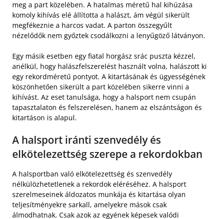
meg a part közelében. A hatalmas méretű hal kihúzása
komoly kihívás elé állította a halászt, ám végül sikerült
megfékeznie a harcos vadat. A parton összegyűlt
nézelődők nem győztek csodálkozni a lenyűgöző látványon.
Egy másik esetben egy fiatal horgász srác puszta kézzel,
anélkül, hogy halászfelszerelést használt volna, halászott ki
egy rekordméretű pontyot. A kitartásának és ügyességének
köszönhetően sikerült a part közelében sikerre vinni a
kihívást. Az eset tanulsága, hogy a halsport nem csupán
tapasztalaton és felszerelésen, hanem az elszántságon és
kitartáson is alapul.
A halsport iránti szenvedély és
elkötelezettség szerepe a rekordokban
A halsportban való elkötelezettség és szenvedély
nélkülözhetetlenek a rekordok eléréséhez. A halsport
szerelmeseinek áldozatos munkája és kitartása olyan
teljesítményekre sarkall, amelyekre mások csak
álmodhatnak. Csak azok az egyének képesek valódi