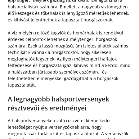
épp sügér, melynek gazdag húsa kiváló ízvilágot kínál a
halspecialisták számára. Emellett a nagyobb víztömegben
élő keszegek és tőkehalak is lenyűgöző méretűek lehetnek,
és kihívást jelenthetnek a tapasztalt horgászoknak.
A víz mélyén rejtőző kagylók és homárhalak is rendkívül
érdekes célpontok lehetnek a mélytengeri horgászok
számára. Ezek a lassú mozgású, ám ízletes állatok számos
technikát kívánnak a horgászoktól, hogy sikeresen
megfoghatók legyenek. Az ilyen mélytengeri halfajok
felfedezése és horgászata igazi kihívás mind a kezdő, mind
a halászatban jártasabb személyek számára, és
felejthetetlen élményekkel gazdagíthatja a horgászok
tapasztalatát.
A legnagyobb halsportversenyek
résztvevői és eredményei
A halsportversenyeken való részvétel kiemelkedő
lehetőséget nyújt a versenyzőknek arra, hogy
megmutassák tudásukat és tapasztalataikat. A versenyzők