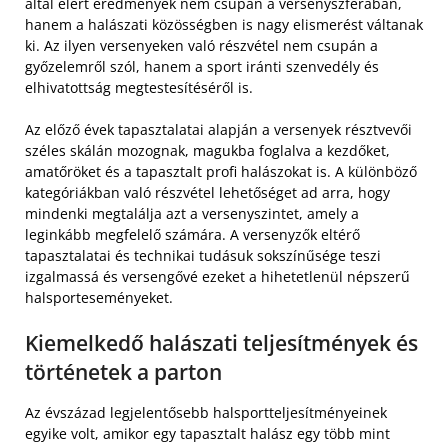
által elért eredmények nem csupán a versenyszférában,
hanem a halászati közösségben is nagy elismerést váltanak
ki. Az ilyen versenyeken való részvétel nem csupán a
győzelemről szól, hanem a sport iránti szenvedély és
elhivatottság megtestesítéséről is.
Az előző évek tapasztalatai alapján a versenyek résztvevői
széles skálán mozognak, magukba foglalva a kezdőket,
amatőröket és a tapasztalt profi halászokat is. A különböző
kategóriákban való részvétel lehetőséget ad arra, hogy
mindenki megtalálja azt a versenyszintet, amely a
leginkább megfelelő számára. A versenyzők eltérő
tapasztalatai és technikai tudásuk sokszínűsége teszi
izgalmassá és versengővé ezeket a hihetetlenül népszerű
halsporteseményeket.
Kiemelkedő halászati teljesítmények és
történetek a parton
Az évszázad legjelentősebb halsportteljesítményeinek
egyike volt, amikor egy tapasztalt halász egy több mint