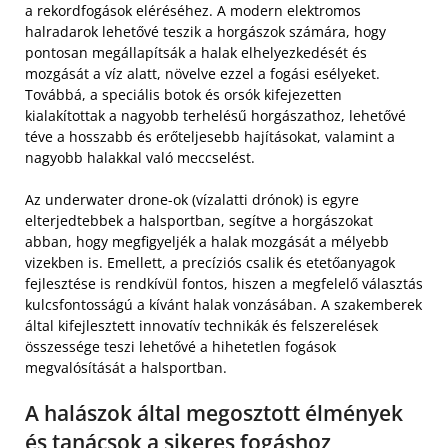
a rekordfogások eléréséhez. A modern elektromos
halradarok lehetővé teszik a horgászok számára, hogy
pontosan megállapítsák a halak elhelyezkedését és
mozgását a víz alatt, növelve ezzel a fogási esélyeket.
Továbbá, a speciális botok és orsók kifejezetten
kialakítottak a nagyobb terhelésű horgászathoz, lehetővé
téve a hosszabb és erőteljesebb hajításokat, valamint a
nagyobb halakkal való meccselést.
Az underwater drone-ok (vízalatti drónok) is egyre
elterjedtebbek a halsportban, segítve a horgászokat
abban, hogy megfigyeljék a halak mozgását a mélyebb
vizekben is. Emellett, a precíziós csalik és etetőanyagok
fejlesztése is rendkívül fontos, hiszen a megfelelő választás
kulcsfontosságú a kívánt halak vonzásában. A szakemberek
által kifejlesztett innovatív technikák és felszerelések
összessége teszi lehetővé a hihetetlen fogások
megvalósítását a halsportban.
A halászok által megosztott élmények
és tanácsok a sikeres fogáshoz