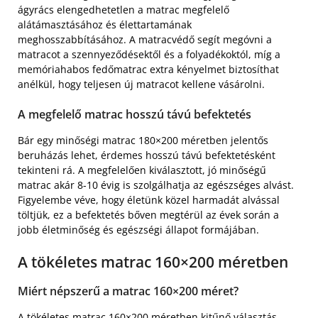
ágyrács elengedhetetlen a matrac megfelelő
alátámasztásához és élettartamának
meghosszabbításához. A matracvédő segít megóvni a
matracot a szennyeződésektől és a folyadékoktól, míg a
memóriahabos fedőmatrac extra kényelmet biztosíthat
anélkül, hogy teljesen új matracot kellene vásárolni.
A megfelelő matrac hosszú távú befektetés
Bár egy minőségi matrac 180×200 méretben jelentős
beruházás lehet, érdemes hosszú távú befektetésként
tekinteni rá. A megfelelően kiválasztott, jó minőségű
matrac akár 8-10 évig is szolgálhatja az egészséges alvást.
Figyelembe véve, hogy életünk közel harmadát alvással
töltjük, ez a befektetés bőven megtérül az évek során a
jobb életminőség és egészségi állapot formájában.
A tökéletes matrac 160×200 méretben
Miért népszerű a matrac 160×200 méret?
A
tökéletes matrac 160×200 méretben
kitűnő választás