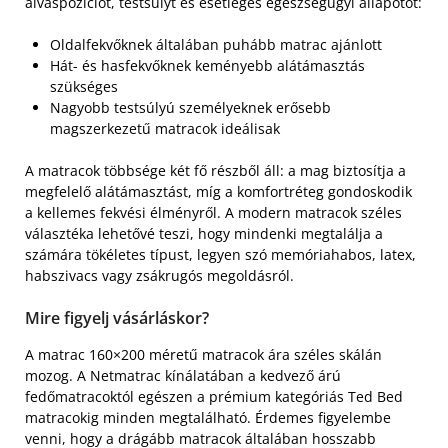
alváspozíciót, testsúlyt és esetleges egészségügyi állapotot:
Oldalfekvőknek általában puhább matrac ajánlott
Hát- és hasfekvőknek keményebb alátámasztás
szükséges
Nagyobb testsúlyú személyeknek erősebb
magszerkezetű matracok ideálisak
A matracok többsége két fő részből áll: a mag biztosítja a
megfelelő alátámasztást, míg a komfortréteg gondoskodik
a kellemes fekvési élményről. A modern matracok széles
választéka lehetővé teszi, hogy mindenki megtalálja a
számára tökéletes típust, legyen szó memóriahabos, latex,
habszivacs vagy zsákrugós megoldásról.
Mire figyelj vásárláskor?
A matrac 160×200 méretű matracok ára széles skálán
mozog. A Netmatrac kínálatában a kedvező árú
fedőmatracoktól egészen a prémium kategóriás Ted Bed
matracokig minden megtalálható. Érdemes figyelembe
venni, hogy a drágább matracok általában hosszabb