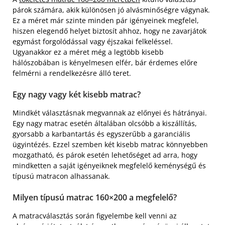
párok számára, akik különösen jó alvásminőségre vágynak.
Ez a méret már szinte minden pár igényeinek megfelel,
hiszen elegendő helyet biztosít ahhoz, hogy ne zavarjátok
egymást forgolódással vagy éjszakai felkeléssel.
Ugyanakkor ez a méret még a legtöbb kisebb
hálószobában is kényelmesen elfér, bár érdemes előre
felmérni a rendelkezésre álló teret.
Egy nagy vagy két kisebb matrac?
Mindkét választásnak megvannak az előnyei és hátrányai.
Egy nagy matrac esetén általában olcsóbb a kiszállítás,
gyorsabb a karbantartás és egyszerűbb a garanciális
ügyintézés. Ezzel szemben két kisebb matrac könnyebben
mozgatható, és párok esetén lehetőséget ad arra, hogy
mindketten a saját igényeiknek megfelelő keménységű és
típusú matracon alhassanak.
Milyen típusú matrac 160×200 a megfelelő?
A matracválasztás során figyelembe kell venni az