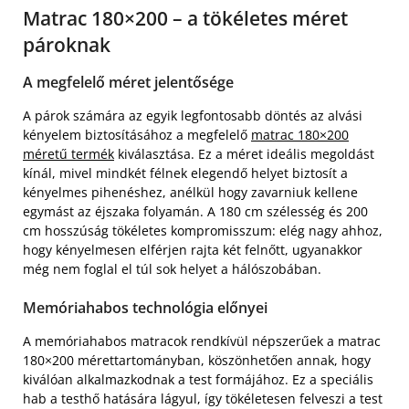
Matrac 180×200 – a tökéletes méret
pároknak
A megfelelő méret jelentősége
A párok számára az egyik legfontosabb döntés az alvási
kényelem biztosításához a megfelelő
matrac 180×200
méretű termék
kiválasztása. Ez a méret ideális megoldást
kínál, mivel mindkét félnek elegendő helyet biztosít a
kényelmes pihenéshez, anélkül hogy zavarniuk kellene
egymást az éjszaka folyamán. A 180 cm szélesség és 200
cm hosszúság tökéletes kompromisszum: elég nagy ahhoz,
hogy kényelmesen elférjen rajta két felnőtt, ugyanakkor
még nem foglal el túl sok helyet a hálószobában.
Memóriahabos technológia előnyei
A memóriahabos matracok rendkívül népszerűek a matrac
180×200 mérettartományban, köszönhetően annak, hogy
kiválóan alkalmazkodnak a test formájához. Ez a speciális
hab a testhő hatására lágyul, így tökéletesen felveszi a test