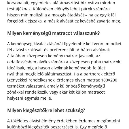
körvonalait, egyenletes alátámasztást biztosítva minden
testtájéknak. Különösen előnyös lehet párok számára,
hiszen minimalizálja a mozgás átadását – ha az egyik fél
forgolódik éjszaka, a másik alvását ez kevésbé zavarja meg.
Milyen keménységű matracot válasszunk?
A keménység kiválasztásánál figyelembe kell venni mindkét
fél alvási szokásait és preferenciáit. A háton alvóknak
általában közepesen kemény matrac javasolt, az
oldalfekvésben alvók számára a közepesen puha matracok
ideálisak, míg a hason alvóknak keményebb felület
nyújthat megfelelő alátámasztást. Ha a partnerek eltérő
igényekkel rendelkeznek, érdemes olyan matrac 180×200
terméket választani, amely különböző keménységű
zónákkal rendelkezik, vagy akár két külön matracot
helyezni egymás mellé.
Milyen kiegészítőkre lehet szükség?
A tökéletes alvási élmény érdekében érdemes megfontolni
különböző kiegészítők beszerzését is. Egy megfelelő