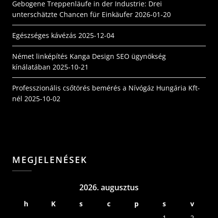
Gebogene Treppenläufe in der Industrie: Drei
unterschätzte Chancen für Einkäufer
2026-01-20
Egészséges kávézás
2025-12-04
Német linképítés Kanga Design SEO ügynökség
kínálatában
2025-10-21
Professzionális csőtörés bemérés a Nívógáz Hungária Kft-
nél
2025-10-02
MEGJELENÉSEK
2026. augusztus
h
K
s
c
p
s
v
1
2