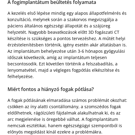
A fogimplantátum beültetés folyamata
A kezelés első lépése mindig egy alapos állapotfelmérés és
konzultáció, melynek során a szakorvos megvizsgálja a
páciens általános egészségi állapotát és a szájüreg
helyzetét. Nagyobb beavatkozások előtt 3D fogászati CT
készítése is szükséges a pontos tervezéshez. A műtét helyi
érzéstelenítésben történik, igény esetén akár altatásban is.
Az implantátum behelyezése után 3-6 hónapos gyógyulási
időszak következik, amíg az implantátum teljesen
becsontosodik. Ezt követően történik a felszabadítás, a
lenyomatvétel, majd a végleges fogpótlás elkészítése és
felhelyezése.
Miért fontos a hiányzó fogak pótlása?
A fogak pótlásának elmaradása számos problémát okozhat:
csökken az íny alatti csontállomány, a szomszédos fogak
eldőlhetnek, rágóízületi fájdalmak alakulhatnak ki, és az
arc megjelenése is öregebbé válhat. A fogimplantátum
nemcsak esztétikai, hanem egészségügyi szempontból is
előnyös megoldást kínál ezekre a problémákra.