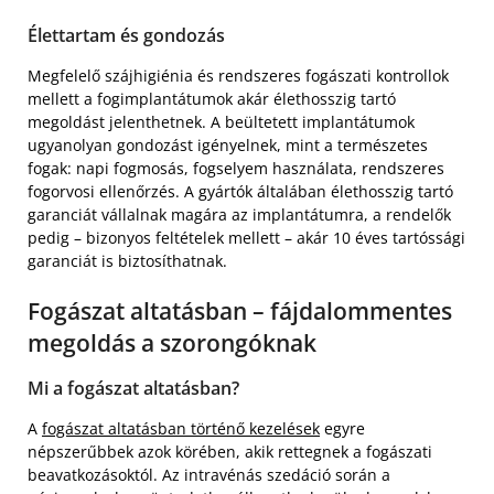
Élettartam és gondozás
Megfelelő szájhigiénia és rendszeres fogászati kontrollok
mellett a fogimplantátumok akár élethosszig tartó
megoldást jelenthetnek. A beültetett implantátumok
ugyanolyan gondozást igényelnek, mint a természetes
fogak: napi fogmosás, fogselyem használata, rendszeres
fogorvosi ellenőrzés. A gyártók általában élethosszig tartó
garanciát vállalnak magára az implantátumra, a rendelők
pedig – bizonyos feltételek mellett – akár 10 éves tartóssági
garanciát is biztosíthatnak.
Fogászat altatásban – fájdalommentes
megoldás a szorongóknak
Mi a fogászat altatásban?
A
fogászat altatásban történő kezelések
egyre
népszerűbbek azok körében, akik rettegnek a fogászati
beavatkozásoktól. Az intravénás szedáció során a