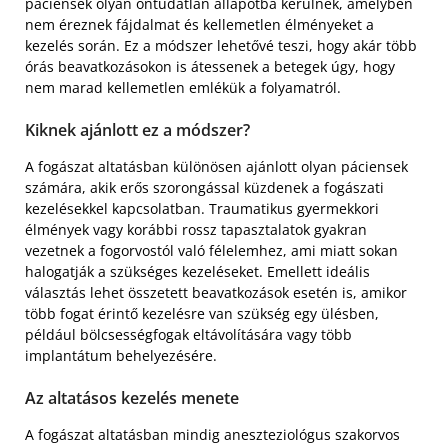
páciensek olyan öntudatlan állapotba kerülnek, amelyben
nem éreznek fájdalmat és kellemetlen élményeket a
kezelés során. Ez a módszer lehetővé teszi, hogy akár több
órás beavatkozásokon is átessenek a betegek úgy, hogy
nem marad kellemetlen emlékük a folyamatról.
Kiknek ajánlott ez a módszer?
A fogászat altatásban különösen ajánlott olyan páciensek
számára, akik erős szorongással küzdenek a fogászati
kezelésekkel kapcsolatban. Traumatikus gyermekkori
élmények vagy korábbi rossz tapasztalatok gyakran
vezetnek a fogorvostól való félelemhez, ami miatt sokan
halogatják a szükséges kezeléseket. Emellett ideális
választás lehet összetett beavatkozások esetén is, amikor
több fogat érintő kezelésre van szükség egy ülésben,
például bölcsességfogak eltávolítására vagy több
implantátum behelyezésére.
Az altatásos kezelés menete
A fogászat altatásban mindig aneszteziológus szakorvos