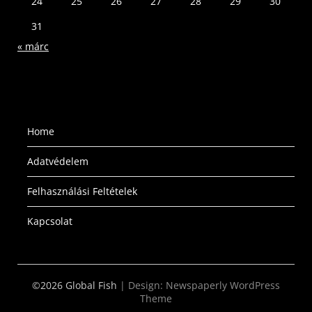
24
25
26
27
28
29
30
31
« márc
Home
Adatvédelem
Felhasználási Feltételek
Kapcsolat
©2026 Global Fish
| Design:
Newspaperly WordPress
Theme