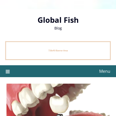
Skip
to
content
Global Fish
Blog
Menu