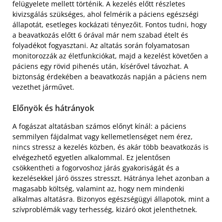
felügyelete mellett történik. A kezelés előtt részletes
kivizsgálás szükséges, ahol felmérik a páciens egészségi
állapotát, esetleges kockázati tényezőit. Fontos tudni, hogy
a beavatkozás előtt 6 órával már nem szabad ételt és
folyadékot fogyasztani. Az altatás során folyamatosan
monitorozzák az életfunkciókat, majd a kezelést követően a
páciens egy rövid pihenés után, kísérővel távozhat. A
biztonság érdekében a beavatkozás napján a páciens nem
vezethet járművet.
Előnyök és hátrányok
A fogászat altatásban számos előnyt kínál: a páciens
semmilyen fájdalmat vagy kellemetlenséget nem érez,
nincs stressz a kezelés közben, és akár több beavatkozás is
elvégezhető egyetlen alkalommal. Ez jelentősen
csökkentheti a fogorvoshoz járás gyakoriságát és a
kezelésekkel járó összes stresszt. Hátránya lehet azonban a
magasabb költség, valamint az, hogy nem mindenki
alkalmas altatásra. Bizonyos egészségügyi állapotok, mint a
szívproblémák vagy terhesség, kizáró okot jelenthetnek.