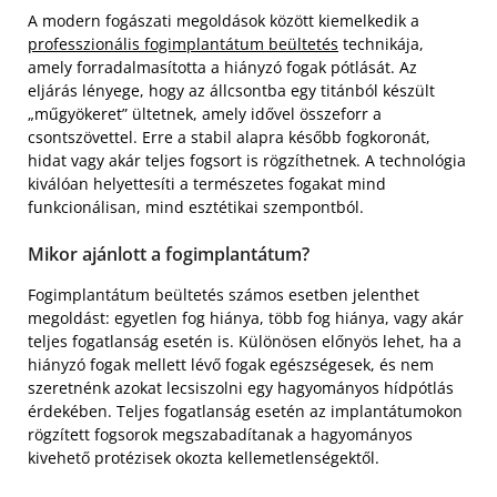
A modern fogászati megoldások között kiemelkedik a
professzionális fogimplantátum beültetés
technikája,
amely forradalmasította a hiányzó fogak pótlását. Az
eljárás lényege, hogy az állcsontba egy titánból készült
„műgyökeret” ültetnek, amely idővel összeforr a
csontszövettel. Erre a stabil alapra később fogkoronát,
hidat vagy akár teljes fogsort is rögzíthetnek. A technológia
kiválóan helyettesíti a természetes fogakat mind
funkcionálisan, mind esztétikai szempontból.
Mikor ajánlott a fogimplantátum?
Fogimplantátum beültetés számos esetben jelenthet
megoldást: egyetlen fog hiánya, több fog hiánya, vagy akár
teljes fogatlanság esetén is. Különösen előnyös lehet, ha a
hiányzó fogak mellett lévő fogak egészségesek, és nem
szeretnénk azokat lecsiszolni egy hagyományos hídpótlás
érdekében. Teljes fogatlanság esetén az implantátumokon
rögzített fogsorok megszabadítanak a hagyományos
kivehető protézisek okozta kellemetlenségektől.